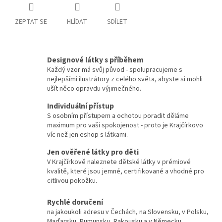
ZEPTAT SE
HLÍDAT
SDÍLET
Designové látky s příběhem
Každý vzor má svůj původ - spolupracujeme s
nejlepšími ilustrátory z celého světa, abyste si mohli
ušít něco opravdu výjimečného.
Individuální přístup
S osobním přístupem a ochotou poradit děláme
maximum pro vaši spokojenost - proto je Krajčírkovo
víc než jen eshop s látkami.
Jen ověřené látky pro děti
V Krajčírkově naleznete dětské látky v prémiové
kvalitě, které jsou jemné, certifikované a vhodné pro
citlivou pokožku.
Rychlé doručení
na jakoukoli adresu v Čechách, na Slovensku, v Polsku,
Maďarsku, Rumunsku, Rakousku a v Německu.