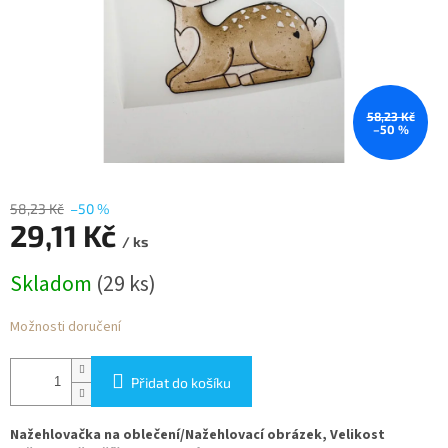
58,23 Kč
–50 %
58,23 Kč
–50 %
29,11 Kč
/ ks
Měrná
Skladom
(29 ks)
cena:
Možnosti doručení
Přidat do košíku
Nažehlovačka na oblečení/Nažehlovací obrázek, Velikost