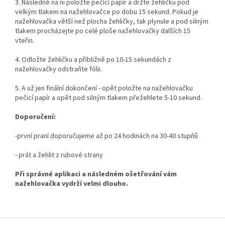
3. Následně na ni položte pečící papír a držte žehličku pod
velkým tlakem na nažehlovačce po dobu 15 sekund. Pokud je
nažehlovačka větší než plocha žehličky, tak plynule a pod silným
tlakem procházejte po celé ploše nažehlovačky dalších 15
vteřin.
4. Odložte žehličku a přibližně po 10-15 sekundách z
nažehlovačky odstraňte fólii.
5. A už jen finální dokončení - opět položte na nažehlovačku
pečicí papír a opět pod silným tlakem přežehlete 5-10 sekund.
Doporučení:
-první praní doporučujeme až po 24 hodinách na 30-40 stupňů
- prát a žehlit z rubové strany
Při správné aplikaci a následném ošetřování vám
nažehlovačka vydrží velmi dlouho.
Z