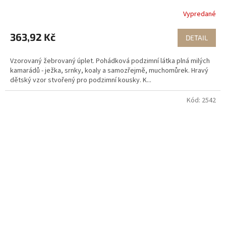
Vypredané
363,92 Kč
DETAIL
Vzorovaný žebrovaný úplet. Pohádková podzimní látka plná milých
kamarádů - ježka, srnky, koaly a samozřejmě, muchomůrek. Hravý
dětský vzor stvořený pro podzimní kousky. K...
Kód:
2542