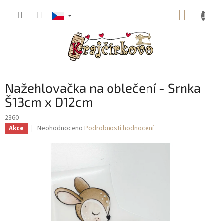
Přejít
NÁKUP
na
obsah
KOŠÍK
Nažehlovačka na oblečení - Srnka
Š13cm x D12cm
2360
Průměrné
Neohodnoceno
Podrobnosti hodnocení
Akce
hodnocení
produktu
je
0,0
z
5
hvězdiček.