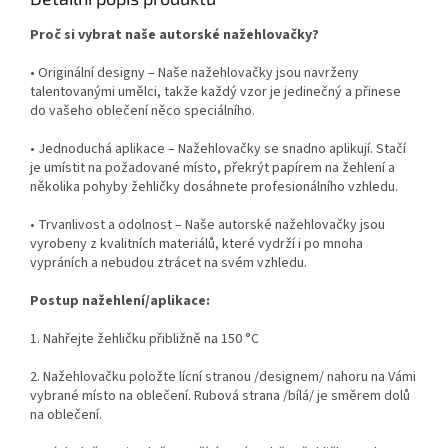
Proč si vybrat naše autorské nažehlovačky?
• Originální designy – Naše nažehlovačky jsou navrženy
talentovanými umělci, takže každý vzor je jedinečný a přinese
do vašeho oblečení něco speciálního.
• Jednoduchá aplikace – Nažehlovačky se snadno aplikují. Stačí
je umístit na požadované místo, překrýt papírem na žehlení a
několika pohyby žehličky dosáhnete profesionálního vzhledu.
• Trvanlivost a odolnost – Naše autorské nažehlovačky jsou
vyrobeny z kvalitních materiálů, které vydrží i po mnoha
vypráních a nebudou ztrácet na svém vzhledu.
Postup nažehlení/aplikace:
1. Nahřejte žehličku přibližně na 150 °C
2. Nažehlovačku položte lícní stranou /designem/ nahoru na Vámi
vybrané místo na oblečení. Rubová strana /bílá/ je směrem dolů
na oblečení.