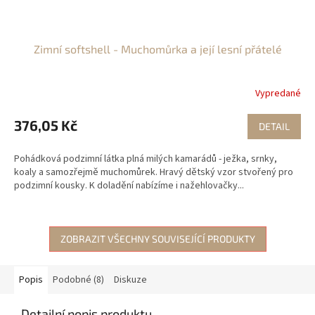
Zimní softshell - Muchomůrka a její lesní přátelé
Vypredané
376,05 Kč
DETAIL
Pohádková podzimní látka plná milých kamarádů - ježka, srnky,
koaly a samozřejmě muchomůrek. Hravý dětský vzor stvořený pro
podzimní kousky. K doladění nabízíme i nažehlovačky...
ZOBRAZIT VŠECHNY SOUVISEJÍCÍ PRODUKTY
Popis
Podobné (8)
Diskuze
Detailní popis produktu