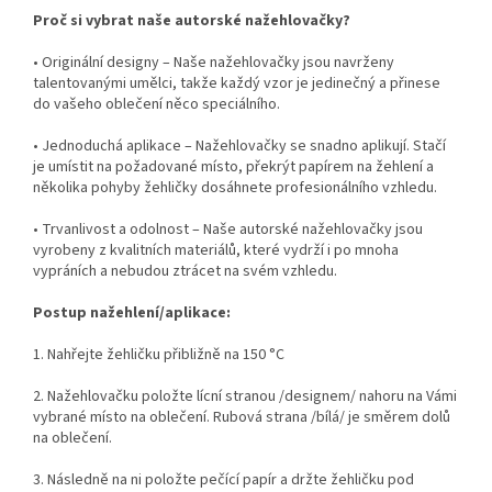
Proč si vybrat naše autorské nažehlovačky?
• Originální designy – Naše nažehlovačky jsou navrženy
talentovanými umělci, takže každý vzor je jedinečný a přinese
do vašeho oblečení něco speciálního.
• Jednoduchá aplikace – Nažehlovačky se snadno aplikují. Stačí
je umístit na požadované místo, překrýt papírem na žehlení a
několika pohyby žehličky dosáhnete profesionálního vzhledu.
• Trvanlivost a odolnost – Naše autorské nažehlovačky jsou
vyrobeny z kvalitních materiálů, které vydrží i po mnoha
vypráních a nebudou ztrácet na svém vzhledu.
Postup nažehlení/aplikace:
1. Nahřejte žehličku přibližně na 150 °C
2. Nažehlovačku položte lícní stranou /designem/ nahoru na Vámi
vybrané místo na oblečení. Rubová strana /bílá/ je směrem dolů
na oblečení.
3. Následně na ni položte pečící papír a držte žehličku pod