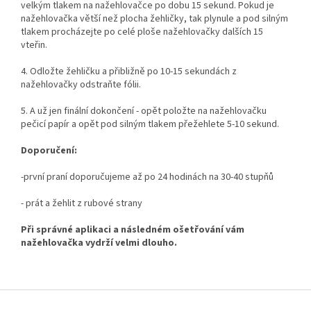
velkým tlakem na nažehlovačce po dobu 15 sekund. Pokud je
nažehlovačka větší než plocha žehličky, tak plynule a pod silným
tlakem procházejte po celé ploše nažehlovačky dalších 15
vteřin.
4. Odložte žehličku a přibližně po 10-15 sekundách z
nažehlovačky odstraňte fólii.
5. A už jen finální dokončení - opět položte na nažehlovačku
pečicí papír a opět pod silným tlakem přežehlete 5-10 sekund.
Doporučení:
-první praní doporučujeme až po 24 hodinách na 30-40 stupňů
- prát a žehlit z rubové strany
Při správné aplikaci a následném ošetřování vám
nažehlovačka vydrží velmi dlouho.
Z