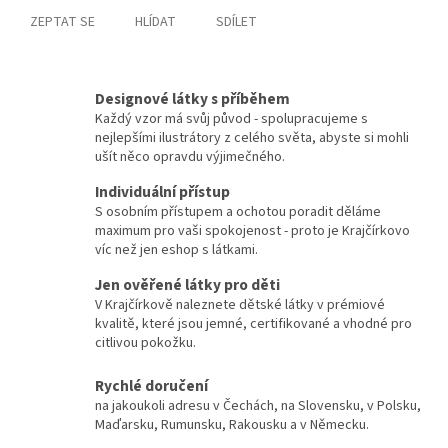
ZEPTAT SE
HLÍDAT
SDÍLET
Designové látky s příběhem
Každý vzor má svůj původ - spolupracujeme s
nejlepšími ilustrátory z celého světa, abyste si mohli
ušít něco opravdu výjimečného.
Individuální přístup
S osobním přístupem a ochotou poradit děláme
maximum pro vaši spokojenost - proto je Krajčírkovo
víc než jen eshop s látkami.
Jen ověřené látky pro děti
V Krajčírkově naleznete dětské látky v prémiové
kvalitě, které jsou jemné, certifikované a vhodné pro
citlivou pokožku.
Rychlé doručení
na jakoukoli adresu v Čechách, na Slovensku, v Polsku,
Maďarsku, Rumunsku, Rakousku a v Německu.