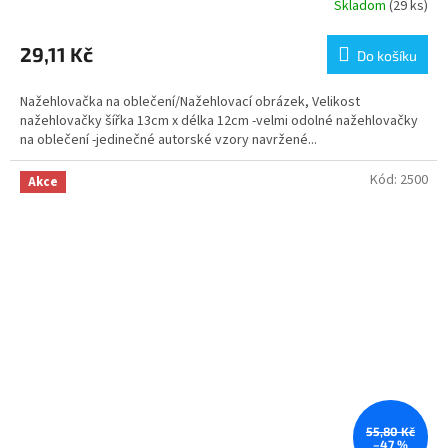
Skladom
(29 ks)
29,11 Kč
Do košíku
Nažehlovačka na oblečení/Nažehlovací obrázek, Velikost
nažehlovačky šířka 13cm x délka 12cm -velmi odolné nažehlovačky
na oblečení -jedinečné autorské vzory navržené...
Kód:
2500
Akce
55,80 Kč
–47 %