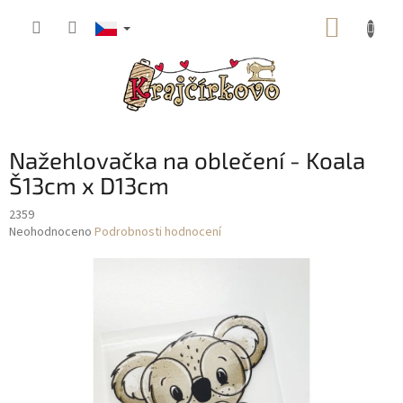
Přejít
NÁKUP
na
obsah
KOŠÍK
Nažehlovačka na oblečení - Koala
Š13cm x D13cm
2359
Průměrné
Neohodnoceno
Podrobnosti hodnocení
hodnocení
produktu
je
0,0
z
5
hvězdiček.