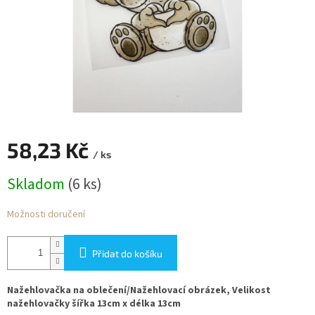
58,23 Kč
/ ks
Měrná
Skladom
(6 ks)
cena:
Možnosti doručení
Přidat do košíku
Nažehlovačka na oblečení/Nažehlovací obrázek, Velikost
nažehlovačky šířka 13cm x délka 13cm