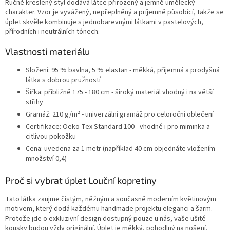
Ručně kreslený styl dodává látce přirozený a jemně umělecký
charakter. Vzor je vyvážený, nepřeplněný a príjemně působící, takže se
úplet skvěle kombinuje s jednobarevnými látkami v pastelových,
přírodních i neutrálních tónech.
Vlastnosti materiálu
Složení: 95 % bavlna, 5 % elastan - měkká, příjemná a prodyšná
látka s dobrou pružností
Šířka: přibližně 175 - 180 cm - široký materiál vhodný i na větší
střihy
Gramáž: 210 g/m² - univerzální gramáž pro celoroční oblečení
Certifikace: Oeko-Tex Standard 100 - vhodné i pro miminka a
citlivou pokožku
Cena: uvedena za 1 metr (například 40 cm objednáte vložením
množství 0,4)
Proč si vybrat úplet Louční kopretiny
Tato látka zaujme čistým, něžným a současně moderním květinovým
motivem, který dodá každému handmade projektu eleganci a šarm.
Protože jde o exkluzivní design dostupný pouze u nás, vaše ušité
kousky budou vždy originální. Úplet je měkký, pohodlný na nošení,