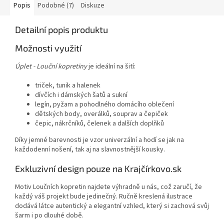
Popis
Podobné (7)
Diskuze
Detailní popis produktu
Možnosti využití
Úplet - Louční kopretiny
je ideální na šití:
triček, tunik a halenek
dívčích i dámských šatů a sukní
legín, pyžam a pohodlného domácího oblečení
dětských body, overálků, souprav a čepiček
čepic, nákrčníků, čelenek a dalších doplňků
Díky jemné barevnosti je vzor univerzální a hodí se jak na
každodenní nošení, tak aj na slavnostnější kousky.
Exkluzivní design pouze na Krajčírkovo.sk
Motiv Loučních kopretin najdete výhradně u nás, což zaručí, že
každý váš projekt bude jedinečný. Ručně kreslená ilustrace
dodává látce autentický a elegantní vzhled, který si zachová svůj
šarm i po dlouhé době.