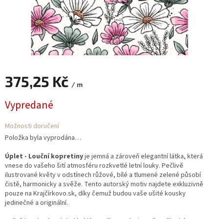
375,25 Kč
/ m
Měrná
Vypredané
cena:
Možnosti doručení
Položka byla vyprodána…
Úplet - Louční kopretiny
je jemná a zároveň elegantní látka, která
vnese do vašeho šití atmosféru rozkvetlé letní louky. Pečlivě
ilustrované květy v odstínech růžové, bílé a tlumené zelené působí
čistě, harmonicky a svěže. Tento autorský motiv najdete exkluzivně
pouze na Krajčírkovo.sk, díky čemuž budou vaše ušité kousky
jedinečné a originální.