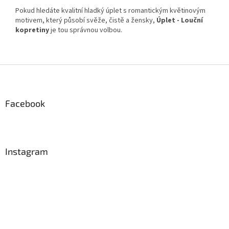
Pokud hledáte kvalitní hladký úplet s romantickým květinovým
motivem, který působí svěže, čistě a žensky,
Úplet - Louční
kopretiny
je tou správnou volbou.
Z
á
p
a
Facebook
t
í
Instagram