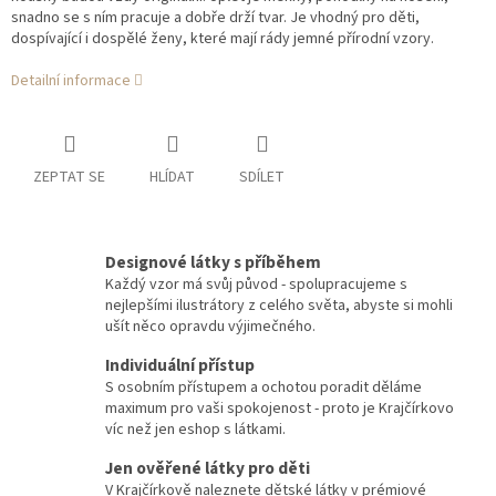
snadno se s ním pracuje a dobře drží tvar. Je vhodný pro děti,
dospívající i dospělé ženy, které mají rády jemné přírodní vzory.
Detailní informace
ZEPTAT SE
HLÍDAT
SDÍLET
Designové látky s příběhem
Každý vzor má svůj původ - spolupracujeme s
nejlepšími ilustrátory z celého světa, abyste si mohli
ušít něco opravdu výjimečného.
Individuální přístup
S osobním přístupem a ochotou poradit děláme
maximum pro vaši spokojenost - proto je Krajčírkovo
víc než jen eshop s látkami.
Jen ověřené látky pro děti
V Krajčírkově naleznete dětské látky v prémiové