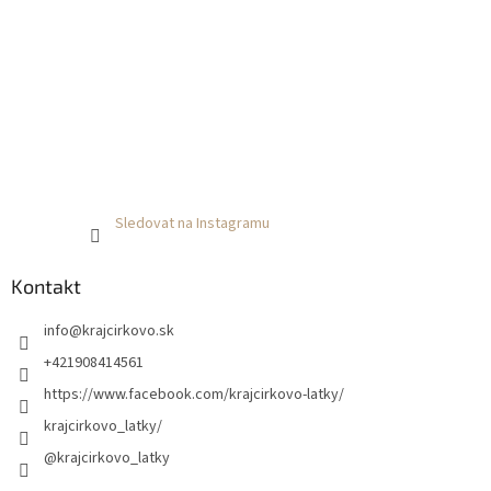
Sledovat na Instagramu
Kontakt
info
@
krajcirkovo.sk
+421908414561
https://www.facebook.com/krajcirkovo-latky/
krajcirkovo_latky/
@krajcirkovo_latky