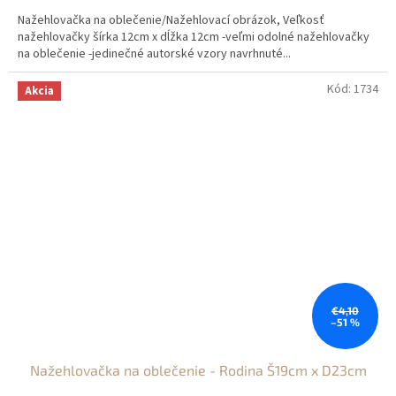
Nažehlovačka na oblečenie/Nažehlovací obrázok, Veľkosť
nažehlovačky šírka 12cm x dĺžka 12cm -veľmi odolné nažehlovačky
na oblečenie -jedinečné autorské vzory navrhnuté...
Kód:
1734
Akcia
€4,10
–51 %
Nažehlovačka na oblečenie - Rodina Š19cm x D23cm