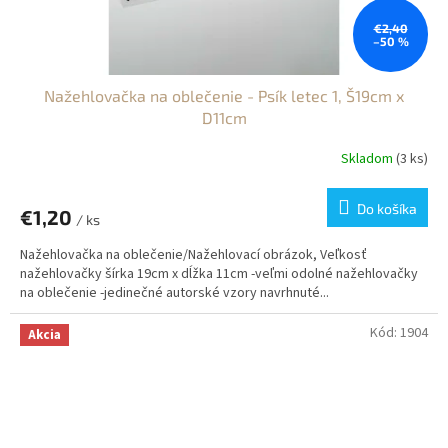
€2,40
–50 %
Nažehlovačka na oblečenie - Psík letec 1, Š19cm x
D11cm
Skladom
(3 ks)
Do košíka
€1,20
/ ks
Nažehlovačka na oblečenie/Nažehlovací obrázok, Veľkosť
nažehlovačky šírka 19cm x dĺžka 11cm -veľmi odolné nažehlovačky
na oblečenie -jedinečné autorské vzory navrhnuté...
Kód:
1904
Akcia