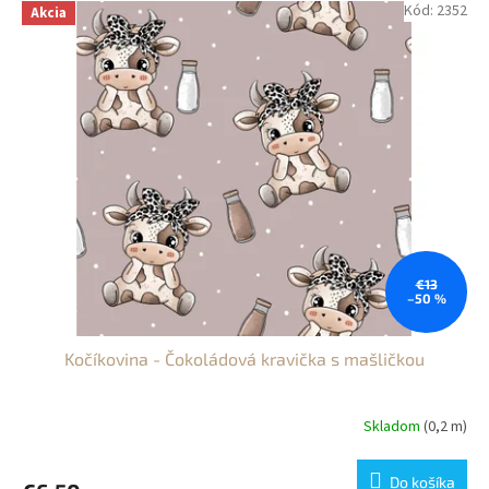
Kód:
2352
Akcia
€13
–50 %
Kočíkovina - Čokoládová kravička s mašličkou
Skladom
(0,2 m)
Do košíka