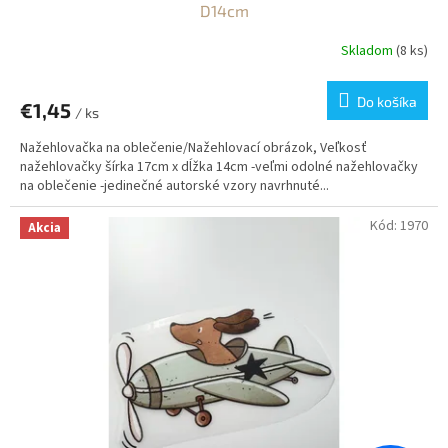
D14cm
Skladom
(8 ks)
Do košíka
€1,45
/ ks
Nažehlovačka na oblečenie/Nažehlovací obrázok, Veľkosť
nažehlovačky šírka 17cm x dĺžka 14cm -veľmi odolné nažehlovačky
na oblečenie -jedinečné autorské vzory navrhnuté...
Kód:
1970
Akcia