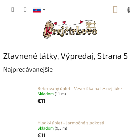
Prejsť
NÁKUP
na
obsah
KOŠÍK
Zľavnené látky, Výpredaj
, Strana 5
Najpredávanejšie
Rebrovaný úplet - Veverička na lesnej lúke
Skladom
(11 m)
€11
Hladký úplet - Jarmočné sladkosti
Skladom
(9,5 m)
€11