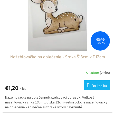
p
o
r
v
o
d
u
k
t
o
€2,40
–50 %
v
Nažehlovačka na oblečenie - Srnka Š13cm x D12cm
Skladom
(29 ks)
Do košíka
€1,20
/ ks
Nažehlovačka na oblečenie/Nažehlovací obrázok, Veľkosť
nažehlovačky šírka 13cm x dĺžka 12cm -veľmi odolné nažehlovačky
na oblečenie -jedinečné autorské vzory navrhnuté...