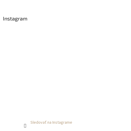
i
e
Instagram
Sledovať na Instagrame