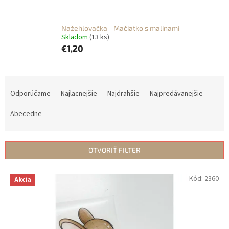
Nažehlovačka - Mačiatko s malinami
Skladom
(13 ks)
€1,20
R
a
Odporúčame
Najlacnejšie
Najdrahšie
Najpredávanejšie
d
e
Abecedne
n
i
e
OTVORIŤ FILTER
p
r
V
Kód:
2360
Akcia
o
ý
d
p
u
i
k
s
t