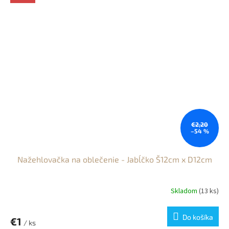
€2,20
–54 %
Nažehlovačka na oblečenie - Jabĺčko Š12cm x D12cm
Skladom
(13 ks)
Do košíka
€1
/ ks