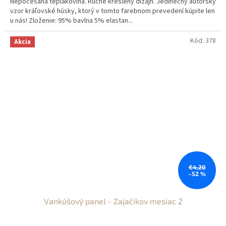
Nepočesaná teplákovina. Ručne kreslený dizajn. Jedinečný autorský
vzor kráľovské húsky, ktorý v tomto farebnom prevedení kúpite len
u nás! Zloženie: 95% bavlna 5% elastan...
Kód:
378
Akcia
€4,20
–52 %
Vankúšový panel - Zajačikov mesiac 2