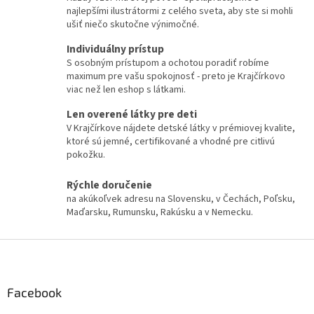
n
c
najlepšími ilustrátormi z celého sveta, aby ste si mohli
i
i
ušiť niečo skutočne výnimočné.
e
e
Individuálny prístup
p
r
S osobným prístupom a ochotou poradiť robíme
v
maximum pre vašu spokojnosť - preto je Krajčírkovo
k
viac než len eshop s látkami.
y
Len overené látky pre deti
v
V Krajčírkove nájdete detské látky v prémiovej kvalite,
ý
ktoré sú jemné, certifikované a vhodné pre citlivú
p
pokožku.
i
s
u
Rýchle doručenie
na akúkoľvek adresu na Slovensku, v Čechách, Poľsku,
Maďarsku, Rumunsku, Rakúsku a v Nemecku.
Z
á
p
ä
Facebook
t