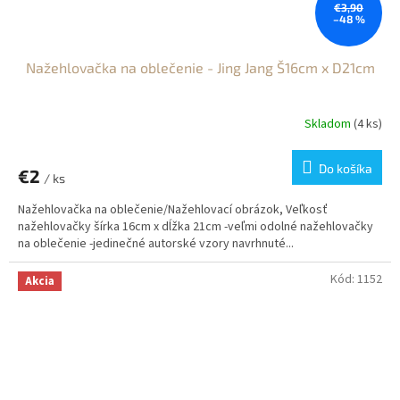
€3,90
–48 %
Nažehlovačka na oblečenie - Jing Jang Š16cm x D21cm
Skladom
(4 ks)
Do košíka
€2
/ ks
Nažehlovačka na oblečenie/Nažehlovací obrázok, Veľkosť
nažehlovačky šírka 16cm x dĺžka 21cm -veľmi odolné nažehlovačky
na oblečenie -jedinečné autorské vzory navrhnuté...
Kód:
1152
Akcia