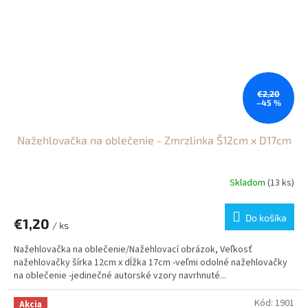
€2,20
–45 %
Nažehlovačka na oblečenie - Zmrzlinka Š12cm x D17cm
Skladom
(13 ks)
Do košíka
€1,20
/ ks
Nažehlovačka na oblečenie/Nažehlovací obrázok, Veľkosť
nažehlovačky šírka 12cm x dĺžka 17cm -veľmi odolné nažehlovačky
na oblečenie -jedinečné autorské vzory navrhnuté...
Kód:
1901
Akcia