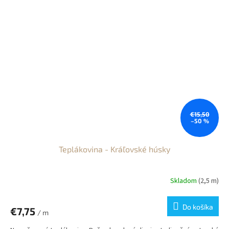
€15,50
–50 %
Teplákovina - Kráľovské húsky
Skladom
(2,5 m)
Do košíka
€7,75
/ m