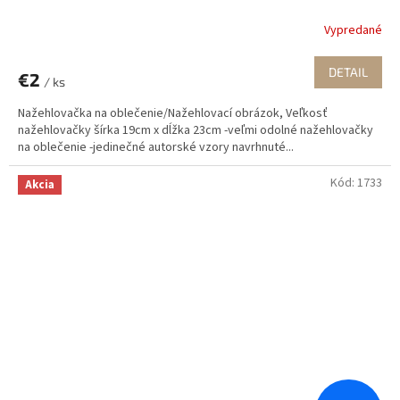
Vypredané
DETAIL
€2
/ ks
Nažehlovačka na oblečenie/Nažehlovací obrázok, Veľkosť
nažehlovačky šírka 19cm x dĺžka 23cm -veľmi odolné nažehlovačky
na oblečenie -jedinečné autorské vzory navrhnuté...
Kód:
1733
Akcia