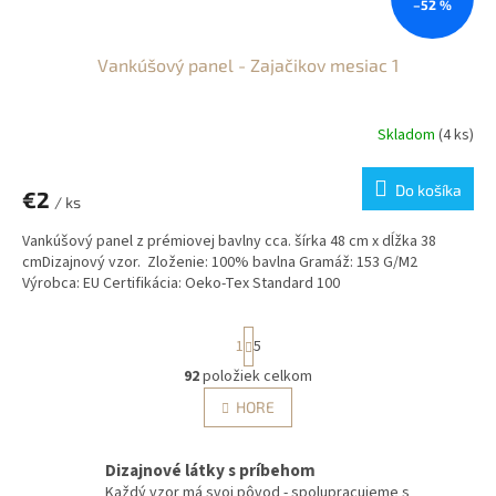
–52 %
Vankúšový panel - Zajačikov mesiac 1
Skladom
(4 ks)
Do košíka
€2
/ ks
Vankúšový panel z prémiovej bavlny cca. šírka 48 cm x dĺžka 38
cmDizajnový vzor. Zloženie: 100% bavlna Gramáž: 153 G/M2
Výrobca: EU Certifikácia: Oeko-Tex Standard 100
S
1
5
t
r
92
položiek celkom
O
á
v
HORE
n
l
k
á
o
v
d
Dizajnové látky s príbehom
a
a
Každý vzor má svoj pôvod - spolupracujeme s