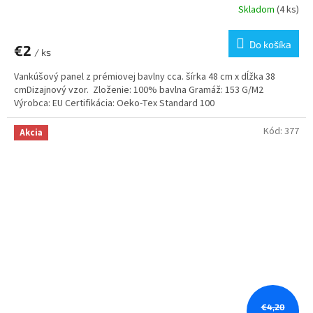
Skladom
(4 ks)
Do košíka
€2
/ ks
Vankúšový panel z prémiovej bavlny cca. šírka 48 cm x dĺžka 38
cmDizajnový vzor. Zloženie: 100% bavlna Gramáž: 153 G/M2
Výrobca: EU Certifikácia: Oeko-Tex Standard 100
Kód:
377
Akcia
€4,20