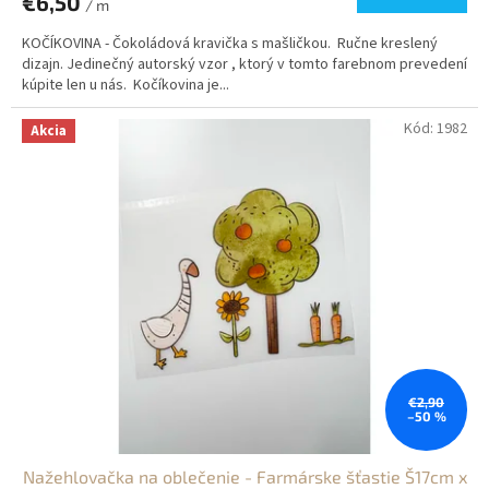
€6,50
/ m
KOČÍKOVINA - Čokoládová kravička s mašličkou. Ručne kreslený
dizajn. Jedinečný autorský vzor , ktorý v tomto farebnom prevedení
kúpite len u nás. Kočíkovina je...
Kód:
1982
Akcia
€2,90
–50 %
Nažehlovačka na oblečenie - Farmárske šťastie Š17cm x