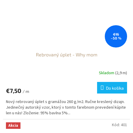
€15
–50 %
Rebrovaný úplet - Why mom
Skladom
(2,9 m)
Do košíka
€7,50
/ m
Nový rebrovaný úplet s gramážou 260 g/m2. Ručne kreslený dizajn.
Jedinečný autorský vzor, ktorý v tomto farebnom prevedení kúpite
len u nás! Zloženie: 95% bavlna 5%...
Kód:
401
Akcia