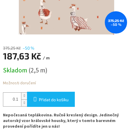
375,25 Kč
–50 %
375,25 Kč
–50 %
187,63 Kč
/ m
Měrná
Skladom
(2,5 m)
cena:
Možnosti doručení
Přidat do košíku
Nepočesaná teplákovina. Ručně kreslený design. Jedinečný
autorský vzor královské housky, ​​který v tomto barevném
provedení pořídíte jen u nás!