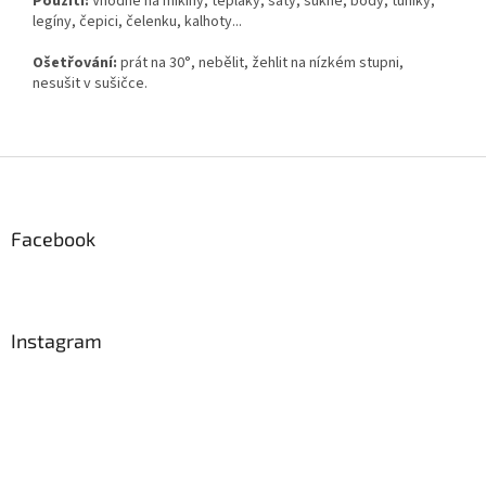
Použití:
Vhodné na mikiny, tepláky, šaty, sukně, body, tuniky,
legíny, čepici, čelenku, kalhoty...
Ošetřování:
prát na 30°, nebělit, žehlit na nízkém stupni,
nesušit v sušičce.
Z
á
p
a
Facebook
t
í
Instagram