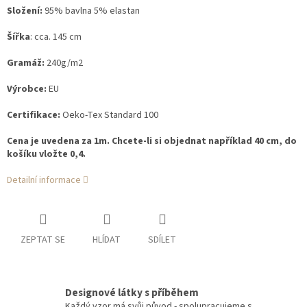
Složení:
95% bavlna 5% elastan
Šířka
: cca. 145 cm
Gramáž:
240g/m2
Výrobce:
EU
Certifikace:
Oeko-Tex Standard 100
Cena je uvedena za 1m. Chcete-li si objednat například 40 cm, do
košíku vložte 0,4.
Detailní informace
ZEPTAT SE
HLÍDAT
SDÍLET
Designové látky s příběhem
Každý vzor má svůj původ - spolupracujeme s